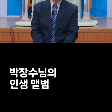
박장수님의
인생 앨범