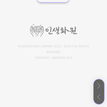
© DADOWOOM COMPANY 2022 - 2024 / ALL RIGHTS
RESERVED.
DESIGN BY: JINSEONG, HEO