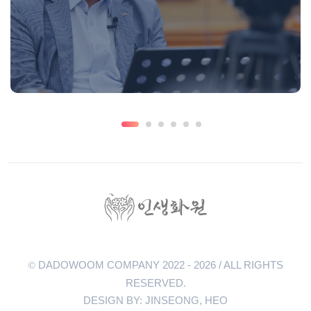
DADOWOOM COMPANY 2022 - 2026 / ALL RIGHTS
©
RESERVED.
DESIGN BY: JINSEONG, HEO