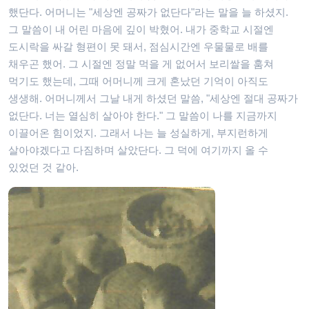
했단다. 어머니는 "세상엔 공짜가 없단다"라는 말을 늘 하셨지.
그 말씀이 내 어린 마음에 깊이 박혔어. 내가 중학교 시절엔
도시락을 싸갈 형편이 못 돼서, 점심시간엔 우물물로 배를
채우곤 했어. 그 시절엔 정말 먹을 게 없어서 보리쌀을 훔쳐
먹기도 했는데, 그때 어머니께 크게 혼났던 기억이 아직도
생생해. 어머니께서 그날 내게 하셨던 말씀, "세상엔 절대 공짜가
없단다. 너는 열심히 살아야 한다." 그 말씀이 나를 지금까지
이끌어온 힘이었지. 그래서 나는 늘 성실하게, 부지런하게
살아야겠다고 다짐하며 살았단다. 그 덕에 여기까지 올 수
있었던 것 같아.