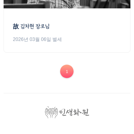
故
김차현 장로님
2026년 03월 06일 별세
1