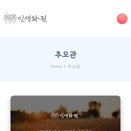
추모관
Home
추모관