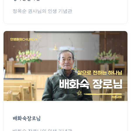
정옥순 권사님의 인생 기념관
배화숙장로님